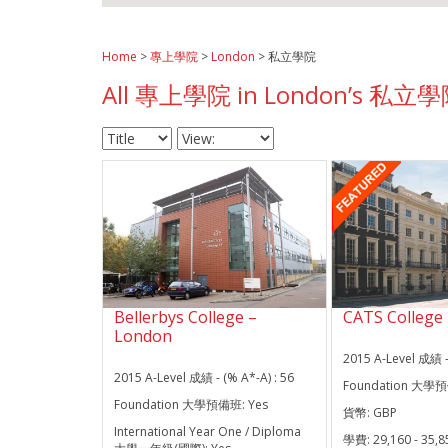
Home
>
專上學院
>
London
> 私立學院
All 專上學院 in London’s 私立
Bellerbys College –
CATS College
London
2015 A-Level 成績 -
2015 A-Level 成績 - (% A*-A) :
56
Foundation 大學
Foundation 大學預備班:
Yes
貨幣:
GBP
International Year One / Diploma
學費:
29,160 - 35,8