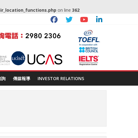
_location_functions.php
on line
362
諮詢
傳媒報導
INVESTOR RELATIONS