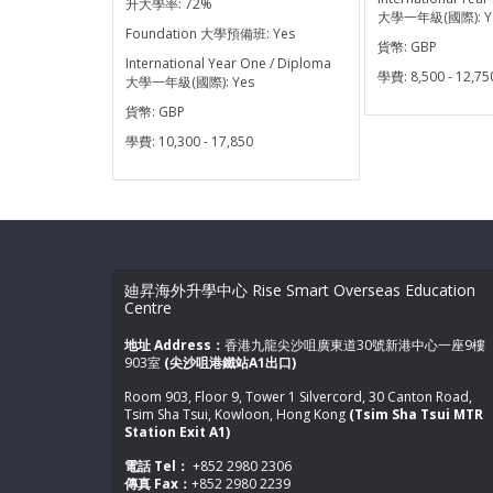
升大學率:
72%
大學一年級(國際):
Y
Foundation 大學預備班:
Yes
貨幣:
GBP
International Year One / Diploma
學費:
8,500 - 12,75
大學一年級(國際):
Yes
貨幣:
GBP
學費:
10,300 - 17,850
廸昇海外升學中心 Rise Smart Overseas Education
Centre
地址 Address：
香港九龍尖沙咀廣東道30號新港中心一座9樓
903室
(尖沙咀港鐵站A1出口)
Room 903, Floor 9, Tower 1 Silvercord, 30 Canton Road,
Tsim Sha Tsui, Kowloon, Hong Kong
(Tsim Sha Tsui MTR
Station Exit A1)
電話 Tel：
+852 2980 2306
傳真 Fax：
+852 2980 2239