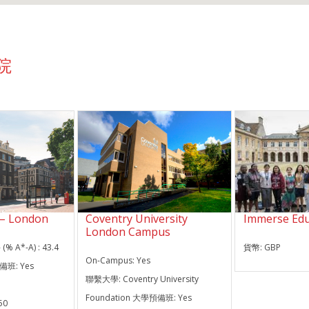
學院
 – London
Coventry University
Immerse Edu
London Campus
 (% A*-A) :
43.4
貨幣:
GBP
On-Campus:
Yes
預備班:
Yes
聯繫大學:
Coventry University
Foundation 大學預備班:
Yes
50