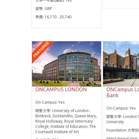
大學一年級(國際):
Yes
貨幣:
GBP
學費:
16,170 - 25,740
ONCAMPUS LONDON
ONCampus Lo
Bank
On-Campus:
Yes
On-Campus:
Yes
聯繫大學:
University of London -
Birkbeck, Goldsmiths, Queen Mary,
聯繫大學:
London 
Royal Holloway, Royal Veterinary
University
College, Institute of Education, The
Foundation 大學
Courtauld Institute of Art
International Yea