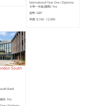
International Year One / Diploma
大學一年級(國際):
Yes
貨幣:
GBP
學費:
8,760 - 12,890
ndon South
South Bank
預備班:
Yes
r One / Diploma