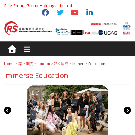
Rise Smart Group Holdings Limited
Home
>
專上學院
>
London
>
私立學院
> Immerse Education
Immerse Education