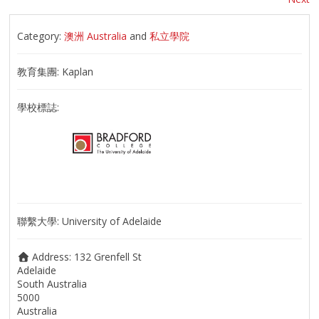
Category:
澳洲 Australia
and
私立學院
教育集團:
Kaplan
學校標誌:
聯繫大學:
University of Adelaide
Address:
132 Grenfell St
Adelaide
South Australia
5000
Australia