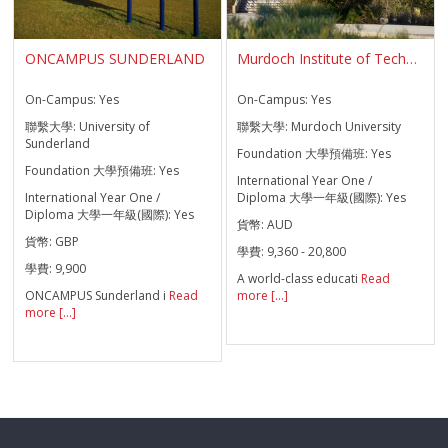
ONCAMPUS SUNDERLAND
Murdoch Institute of Technology
On-Campus:
Yes
On-Campus:
Yes
聯繫大學:
University of
聯繫大學:
Murdoch University
Sunderland
Foundation 大學預備班:
Yes
Foundation 大學預備班:
Yes
International Year One /
International Year One /
Diploma 大學一年級(國際):
Yes
Diploma 大學一年級(國際):
Yes
貨幣:
AUD
貨幣:
GBP
學費:
9,360 - 20,800
學費:
9,900
A world-class educati
Read
ONCAMPUS Sunderland i
Read
more [...]
more [...]