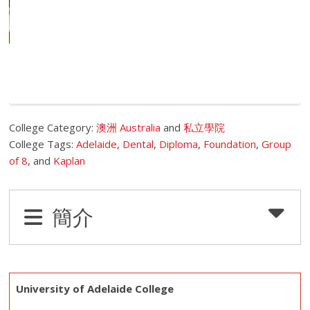
College Category:
澳洲 Australia
and
私立學院
College Tags:
Adelaide
,
Dental
,
Diploma
,
Foundation
,
Group
of 8
, and
Kaplan
簡介
University of Adelaide College