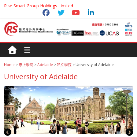
Rise Smart Group Holdings Limited
Home
>
專上學院
>
Adelaide
>
私立學院
> University of Adelaide
University of Adelaide