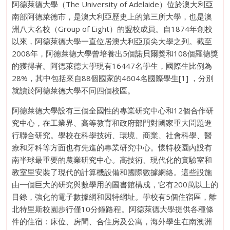
阿德萊德大學（The University of Adelaide）位於澳大利亞
南部阿德萊德市，是澳大利亞歷史上的第三所大學，也是澳
洲八大名校（Group of Eight）的盟校成員。自1874年創校
以來，阿德萊德大學一直位居澳大利亞頂尖大學之列。截至
2008年，阿德萊德大學曾培養出5個諾貝爾獎和108個羅德獎
的獲得者。阿德萊德大學現有16447名學生，國際生比例為
28%，其中包括來自88個國家的4604名國際學生[1] ，分別
就讀於阿德萊德大學不同四個校區。
阿德萊德大學設有三個全國性的專業研究中心和12個合作研
究中心，在工業界、高等教育和政府部門對國家重大問題進
行聯合研究。學校在科學技術、環境、商業、社會科學、醫
療和牙科等方面也有先進的專業研究中心。懷特校園內設有
南半球最重要的農業研究中心。高技術、現代化的實驗室和
教室里安裝了現代的計算機設備和國際數據網絡。這些設施
由一個巨大的研究與數學用的圖書館構成，它有200萬以上的
目錄，強化的電子數據網和因特網址。學校有5個住宿區，離
北特里斯校園步行僅10分鐘路程。阿德萊德大學提供各種條
件的住宿：床位、房間、合住房及公寓，海外學生在南澳洲