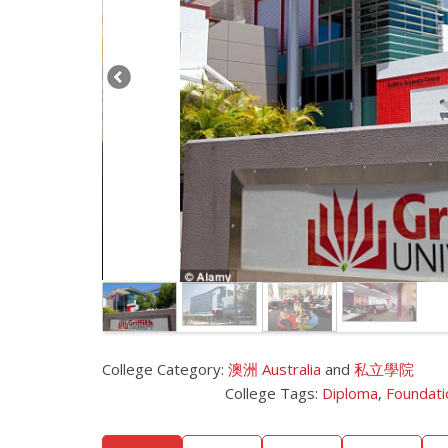
College Category:
澳洲 Australia
and
私立學院
College Tags:
Diploma
,
Foundati