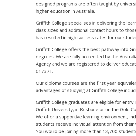
designed programs are often taught by universi
higher education in Australia.
Griffith College specialises in delivering the le
class sizes and additional contact hours to those
has resulted in high success rates for our stude
Griffith College offers the best pathway into G
degrees. We are fully accredited by the Austra
Agency and we are registered to deliver educat
01737F.
Our diploma courses are the first year equivalen
advantages of studying at Griffith College includ
Griffith College graduates are eligible for entr
Griffith University, in Brisbane or on the Gold C
We offer a supportive learning environment, incl
students receive individual attention from their
You would be joining more than 13,700 student