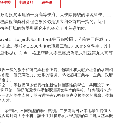
關學校
申請資料
遊學團
 是澳大利亞聯邦政府投資承建的一所高等學府。大學除傳統的環境科學、亞
管理課程和商科課程也被公認是澳大利亞首屈一指的。近年
藝術等領域的教學與研究中也確立了其主導地位。
Gravatt、Logan和South Bank等五個校區，分佈在三座城市，
廊。學校有3,500多名教職員工和37,000多名學生，其中
07年統計數據)。如今，格里菲斯大學已經成為澳大利亞第九大高等
世界一流的教學和研究與社會正義、包容性和貢獻於社會的承諾相
共同創造一個充滿活力、進步的環境。學校還與工業界、企業、政府
濟進步。
之一，學校提供多種具有創新性和相關性的學位，共開設了268
大利亞第一個提供環境科學和亞洲研究學位的學校。許多課程包含
得一流的學生支援，並有選擇去80多個國家交換學習的機會。學校
型人才。
y提供大學基礎課程， 每年吸引不同類型的學生就讀。主要為海外及本地學生提供大
程內容針對大學學科，讓學生對將來在大學所讀的科目建立基本概
力