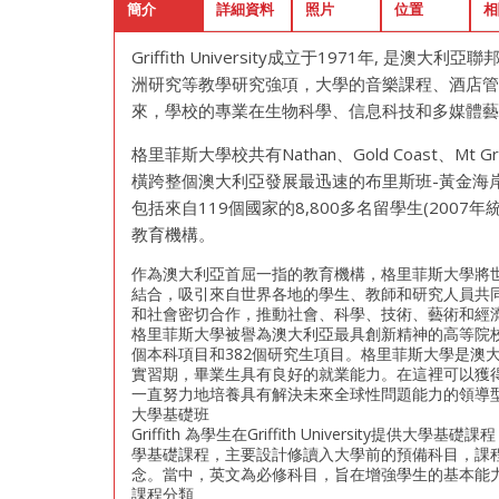
簡介
詳細資料
照片
位置
相
Griffith University成立于1971年,
洲研究等教學研究強項，大學的音樂課程、酒店
來，學校的專業在生物科學、信息科技和多媒體
格里菲斯大學校共有Nathan、Gold Coast、Mt 
橫跨整個澳大利亞發展最迅速的布里斯班-黃金海岸走
包括來自119個國家的8,800多名留學生(20
教育機構。
作為澳大利亞首屈一指的教育機構，格里菲斯大學將
結合，吸引來自世界各地的學生​​、教師和研究人員
和社會密切合作，推動社會、科學、技術、藝術和經
格里菲斯大學被譽為澳大利亞最具創新精神的高等院校
個本科項目和382個研究生項目。格里菲斯大學是澳
實習期，畢業生具有良好的就業能力。在這裡可以獲
一直努力地培養具有解決未來全球性問題能力的領導
大學基礎班
Griffith 為學生在Griffith Universit
學基礎課程，主要設計修讀入大學前的預備科目，課
念。當中，英文為必修科目，旨在增強學生的基本能
課程分類