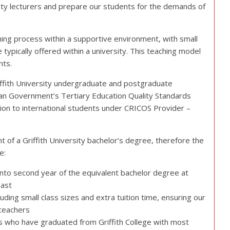
ty lecturers and prepare our students for the demands of
arning process within a supportive environment, with small
 typically offered within a university. This teaching model
nts.
riffith University undergraduate and postgraduate
lian Government’s Tertiary Education Quality Standards
ion to international students under CRICOS Provider –
t of a Griffith University bachelor’s degree, therefore the
e:
y into second year of the equivalent bachelor degree at
oast
uding small class sizes and extra tuition time, ensuring our
 teachers
s who have graduated from Griffith College with most