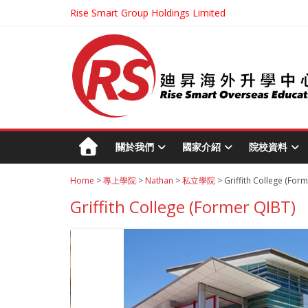
Rise Smart Group Holdings Limited
關於我們
國家介紹
院校資料
Home
>
專上學院
>
Nathan
>
私立學院
> Griffith College (For
Griffith College (Former QIBT)