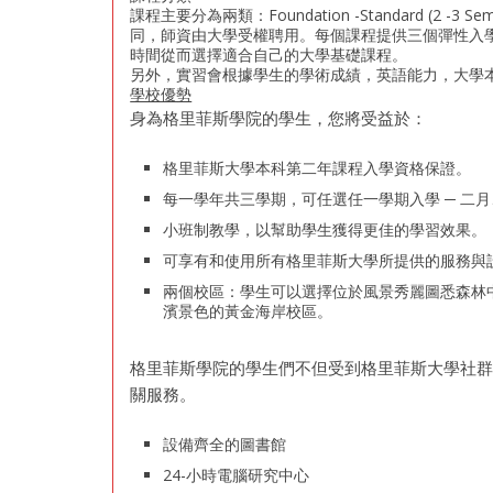
課程主要分為兩類：Foundation -Standard (2 -3 Se
同，師資由大學受權聘用。每個課程提供三個彈性入
時間從而選擇適合自己的大學基礎課程。
另外，實習會根據學生的學術成績，英語能力，大學
學校優勢
身為格里菲斯學院的學生，您將受益於：
格里菲斯大學本科第二年課程入學資格保證。
每一學年共三學期，可任選任一學期入學 ─ 二
小班制教學，以幫助學生獲得更佳的學習效果。
可享有和使用所有格里菲斯大學所提供的服務與
兩個校區：學生可以選擇位於風景秀麗圖悉森林中的M
濱景色的黃金海岸校區。
格里菲斯學院的學生們不但受到格里菲斯大學社
關服務。
設備齊全的圖書館
24-小時電腦研究中心