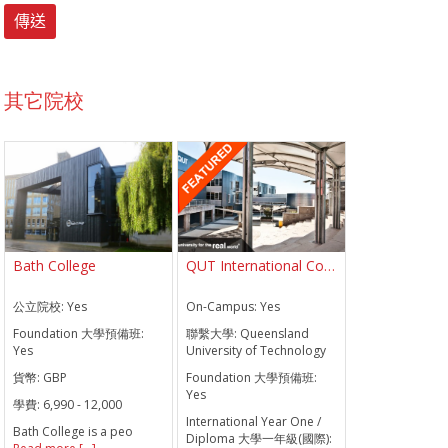
其它院校
Bath College
QUT International College QUTIC
公立院校:
Yes
On-Campus:
Yes
Foundation 大學預備班:
聯繫大學:
Queensland
Yes
University of Technology
貨幣:
GBP
Foundation 大學預備班:
Yes
學費:
6,990 - 12,000
International Year One /
Bath College is a peo
Diploma 大學一年級(國際):