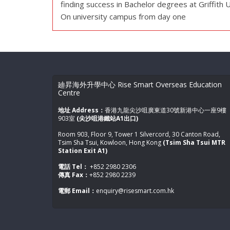
finding success in Bachelor degrees at Griffith 
On university campus from day one
廸昇海外升學中心 Rise Smart Overseas Education
Centre
地址 Address：
香港九龍尖沙咀廣東道30號新港中心一座9樓
903室
(尖沙咀港鐵站A1出口)
Room 903, Floor 9, Tower 1 Silvercord, 30 Canton Road,
Tsim Sha Tsui, Kowloon, Hong Kong
(Tsim Sha Tsui MTR
Station Exit A1)
電話 Tel：
+852 2980 2306
傳真 Fax：
+852 2980 2239
電郵 Email：
enquiry@risesmart.com.hk