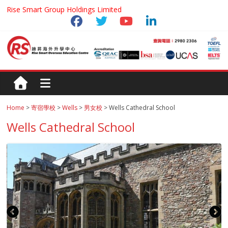
Rise Smart Group Holdings Limited
Home
>
寄宿學校
>
Wells
>
男女校
> Wells Cathedral School
Wells Cathedral School