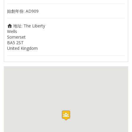
始創年份:
AD909
地址:
The Liberty
Wells
Somerset
BA5 2ST
United Kingdom