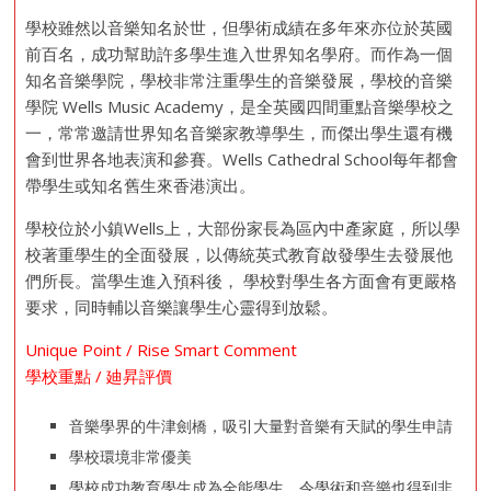
學校雖然以音樂知名於世，但學術成績在多年來亦位於英國
前百名，成功幫助許多學生進入世界知名學府。而作為一個
知名音樂學院，學校非常注重學生的音樂發展，學校的音樂
學院 Wells Music Academy，是全英國四間重點音樂學校之
一，常常邀請世界知名音樂家教導學生，而傑出學生還有機
會到世界各地表演和參賽。Wells Cathedral School每年都會
帶學生或知名舊生來香港演出。
學校位於小鎮Wells上，大部份家長為區內中產家庭，所以學
校著重學生的全面發展，以傳統英式教育啟發學生去發展他
們所長。當學生進入預科後， 學校對學生各方面會有更嚴格
要求，同時輔以音樂讓學生心靈得到放鬆。
Unique Point / Rise Smart Comment
學校重點 / 廸昇評價
音樂學界的牛津劍橋，吸引大量對音樂有天賦的學生申請
學校環境非常優美
學校成功教育學生成為全能學生，令學術和音樂也得到非