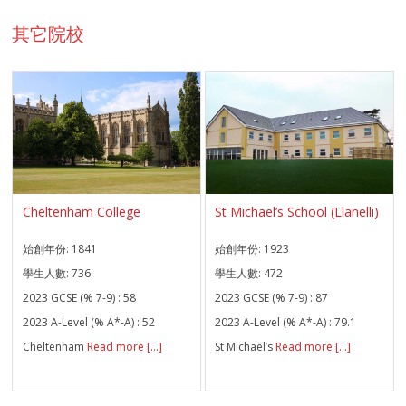
其它院校
Cheltenham College
St Michael’s School (Llanelli)
始創年份:
1841
始創年份:
1923
學生人數:
736
學生人數:
472
2023 GCSE (% 7-9) :
58
2023 GCSE (% 7-9) :
87
2023 A-Level (% A*-A) :
52
2023 A-Level (% A*-A) :
79.1
Cheltenham
Read more [...]
St Michael’s
Read more [...]