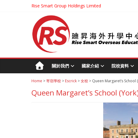
Rise Smart Group Holdings Limited
關於我們
國家介紹
院校資料
Home
>
寄宿學校
>
Escrick
>
女校
> Queen Margaret’s School (
Queen Margaret’s School (York