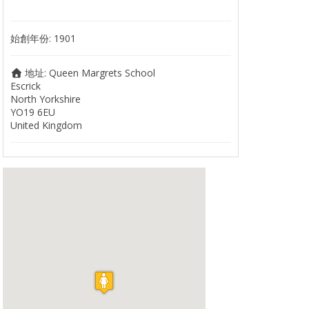
始創年份:
1901
地址:
Queen Margrets School
Escrick
North Yorkshire
YO19 6EU
United Kingdom