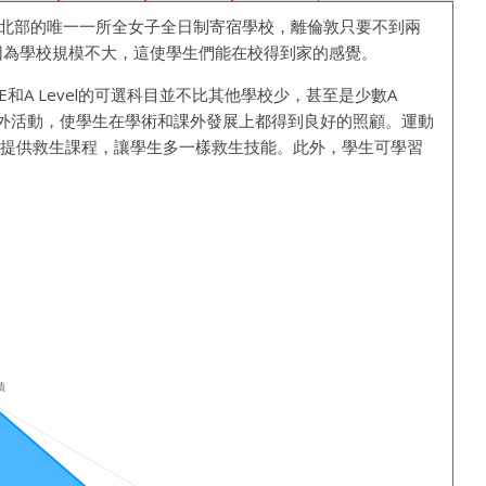
) 位於約克郡，是北部的唯一一所全女子全日制寄宿學校，離倫敦只要不到兩
因為學校規模不大，這使學生們能在校得到家的感覺。
和A Level的可選科目並不比其他學校少，甚至是少數A
化課外活動，使學生在學術和課外發展上都得到良好的照顧。運動
有提供救生課程，讓學生多一樣救生技能。此外，學生可學習