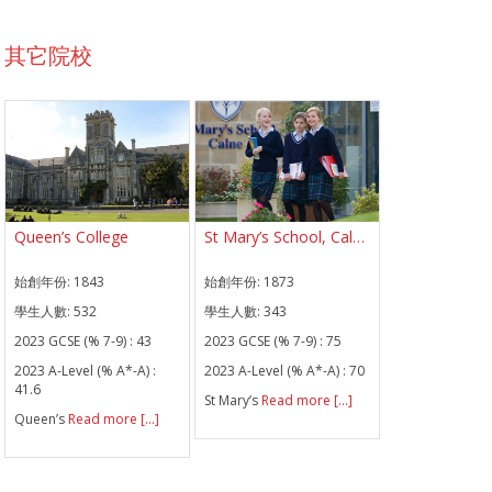
其它院校
Queen’s College
St Mary’s School, Calne
始創年份:
1843
始創年份:
1873
學生人數:
532
學生人數:
343
2023 GCSE (% 7-9) :
43
2023 GCSE (% 7-9) :
75
2023 A-Level (% A*-A) :
2023 A-Level (% A*-A) :
70
41.6
St Mary’s
Read more [...]
Queen’s
Read more [...]