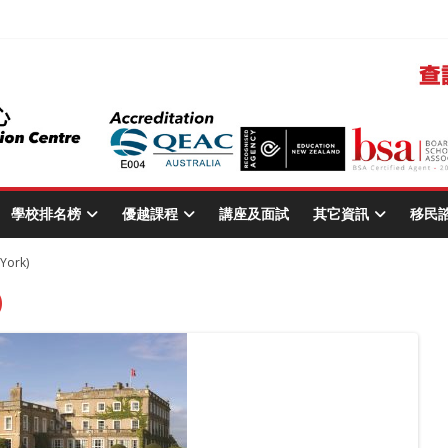
學校排名榜
優越課程
講座及面試
其它資訊
移民
York)
)