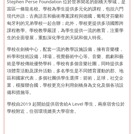
Stephen Perse Foundation 位於世界聞名的劍橋大學城，是
當區一條龍名校。學校為學生提供多元化的課程，包括六門
現代外語；古典語言和藝術專案課程與德國，葡萄牙芬蘭和
匈牙利的兄弟學校一起合辦；此外，學校更提供多項國際跨
課程教學。學校教學嚴謹，為學生提供一流的教育，注重學
生的全面發展，重點深化學生的天賦和個人特長。
學校在劍橋中心，配套一流的教學設施設備，擁有音樂樓，
科學和技術設備，球場，視覺藝術中心等。音樂、戲劇和藝
術是學校傳統優勢學科，學校有多個音樂社團，同時提供多
項體育活動及課外活動，多名學生是不同體育運動的郡、地
區和國家代表，多個社團供學生選擇：箭術，足球，社交企
業，模擬聯合國，學校更充分利用劍橋身為文化及個各項設
備和措施等。
學校由2019 起開始提供宿舍給A Level 學生，兩座宿舍位於
學校附近，住宿環境媲美大學宿舍。