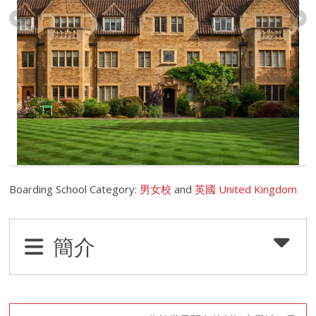
Boarding School Category:
男女校
and
英國 United Kingdom
簡介