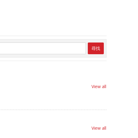
尋找
View all
View all