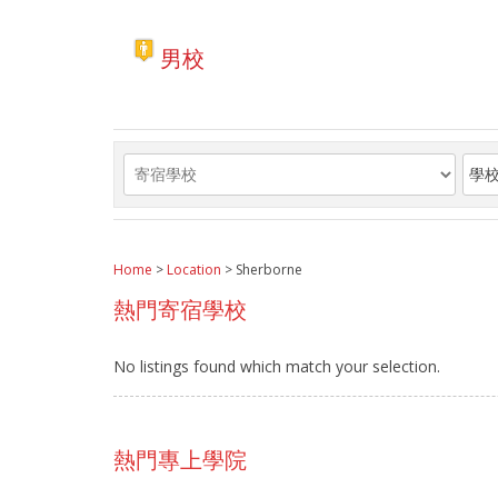
男校
Home
>
Location
> Sherborne
熱門寄宿學校
No listings found which match your selection.
熱門專上學院