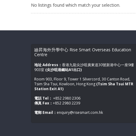
No listings found which match your selection.
廸昇海外升學中心 Rise Smart Overseas Education
Centre
地址 Address：
香港九龍尖沙咀廣東道30號新港中心一座9樓
903室
(尖沙咀港鐵站A1出口)
Room 903, Floor 9, Tower 1 Silvercord, 30 Canton Road,
Tsim Sha Tsui, Kowloon, Hong Kong
(Tsim Sha Tsui MTR
Station Exit A1)
電話 Tel：
+852 2980 2306
傳真 Fax：
+852 2980 2239
電郵 Email：
enquiry@risesmart.com.hk