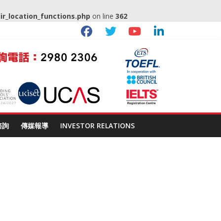
_location_functions.php
on line
362
諮詢
傳媒報導
INVESTOR RELATIONS