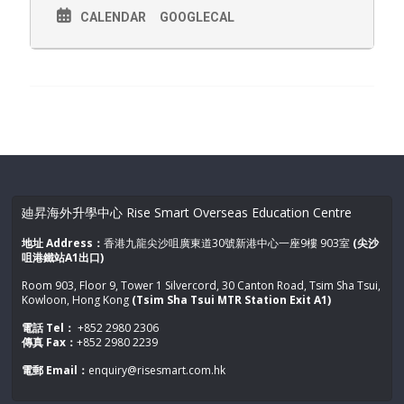
－Bromsgrove School
－Cardiff Sixth Form College
CALENDAR
GOOGLECAL
－City of London Freemen’s School
－Clifton College
－Epsom College
【講座完結後另有一對一升學顧問會談】
*建議學生預備近兩年校內成績表、任何課外活動證書等作評
估*
免費報名，敬請預約！
(講座已滿，多謝支持!)
廸昇海外升學中心 Rise Smart Overseas Education Centre
地址 Address：
香港九龍尖沙咀廣東道30號新港中心一座9樓 903室
(尖沙
咀港鐵站A1出口)
Room 903, Floor 9, Tower 1 Silvercord, 30 Canton Road, Tsim Sha Tsui,
Kowloon, Hong Kong
(Tsim Sha Tsui MTR Station Exit A1)
電話 Tel：
+852 2980 2306
傳真 Fax：
+852 2980 2239
電郵 Email：
enquiry@risesmart.com.hk