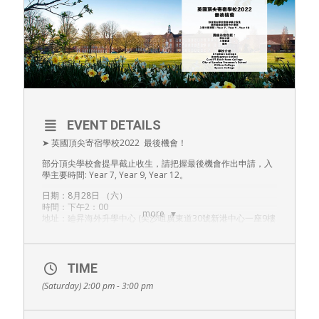
EVENT DETAILS
➤ 英國頂尖寄宿學校2022 最後機會！
部分頂尖學校會提早截止收生，請把握最後機會作出申請，入
學主要時間: Year 7, Year 9, Year 12。
日期：8月28日 （六）
時間：下午2：00
more
地址：廸昇海外升學中心 (尖沙咀廣東道30號新港中心一座9樓
903室)
預約電話：2980 2306
講座內容：
－學校介紹
TIME
－入學要求
(Saturday) 2:00 pm - 3:00 pm
－費用
學校介紹：
－Brighton College