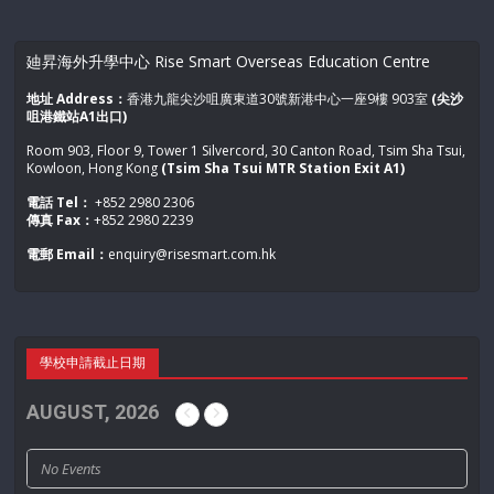
姓氏
*
廸昇海外升學中心 Rise Smart Overseas Education Centre
地址 Address：
香港九龍尖沙咀廣東道30號新港中心一座9樓 903室
(尖沙
咀港鐵站A1出口)
聯絡電話
*
Room 903, Floor 9, Tower 1 Silvercord, 30 Canton Road, Tsim Sha Tsui,
Kowloon, Hong Kong
(Tsim Sha Tsui MTR Station Exit A1)
電話 Tel：
+852 2980 2306
傳真 Fax：
+852 2980 2239
學生年齡
*
電郵 Email：
enquiry@risesmart.com.hk
預計入學年份
學校申請截止日期
AUGUST, 2026
參加人數
No Events
電郵
*