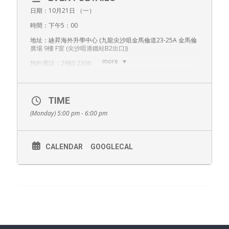
日期：10月21日 （一）
時間：下午5：00
地址：廸昇海外升學中心
(
九龍尖沙咀金馬倫道23-25A 金馬倫
廣場 9樓 F室
(尖沙咀港鐵站B2出口))
more
預約電話：2980 2306
【講座完結後另有一對一升學顧問會談】
TIME
*建議學生預備近兩年校內成績表、任何課外活動證書等作評
(Monday) 5:00 pm - 6:00 pm
估*
免費報名，敬請預約！
CALENDAR
GOOGLECAL
請填寫以下表格登記出席講座：
Fields marked with an
*
are required
稱呼
*