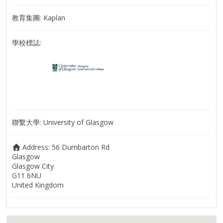
教育集團:
Kaplan
學校標誌:
聯繫大學:
University of Glasgow
Address:
56 Dumbarton Rd
Glasgow
Glasgow City
G11 6NU
United Kingdom