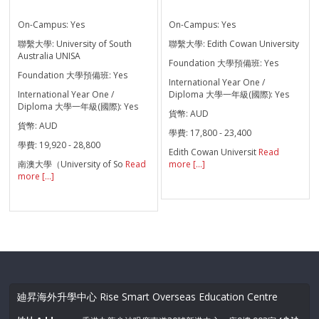
On-Campus:
Yes
On-Campus:
Yes
聯繫大學:
University of South
聯繫大學:
Edith Cowan University
Australia UNISA
Foundation 大學預備班:
Yes
Foundation 大學預備班:
Yes
International Year One /
International Year One /
Diploma 大學一年級(國際):
Yes
Diploma 大學一年級(國際):
Yes
貨幣:
AUD
貨幣:
AUD
學費:
17,800 - 23,400
學費:
19,920 - 28,800
Edith Cowan Universit
Read
南澳大學（University of So
Read
more [...]
more [...]
廸昇海外升學中心 Rise Smart Overseas Education Centre