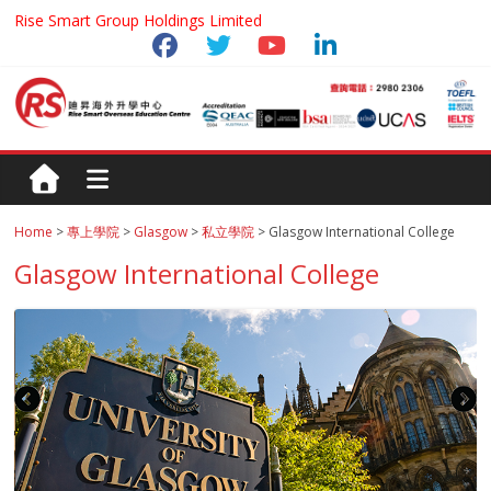
Rise Smart Group Holdings Limited
Home
>
專上學院
>
Glasgow
>
私立學院
> Glasgow International College
Glasgow International College