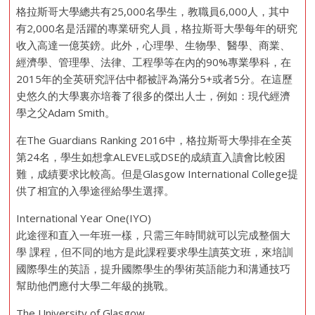
格拉斯哥大學總共有25,000名學生，教職員6,000人，其中
有2,000名是活躍的專業研究人員，格拉斯哥大學每年的研究
收入高達一億英鎊。此外，心理學、生物學、醫學、商業、
經濟學、管理學、法律、工程學等在內的90%專業學科，在
2015年的全英研究評估中都被評為滿分5+或者5分。在這歷
史悠久的大學裏亦培養了很多的傑出人士，例如：現代經濟
學之父Adam Smith。
在The Guardians Ranking 2016中，格拉斯哥大學排在全英
第24名，學生如想拿ALEVEL或DSE的成績直入讀會比較困
難，成績要求比較高。但是Glasgow International College提
供了相宜的入學途徑給學生選擇。
International Year One(IYO)
此途徑和直入一年班一樣，只需三年時間就可以完成整個大
學 課程，但不同的地方是此課程要求學生讀英文班，來培訓
國際學生的英語，提升國際學生的學術英語能力和溝通技巧
幫助他們應付大學二年級的挑戰。
The University of Glasgow