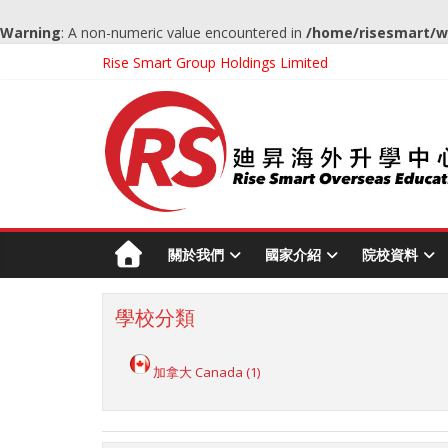
Warning
: A non-numeric value encountered in
/home/risesmart/w
Rise Smart Group Holdings Limited
關於我們
國家介紹
院校資料
學校分類
加拿大 Canada
(1)