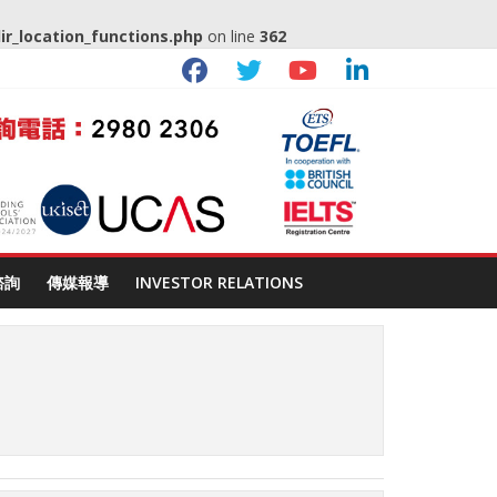
_location_functions.php
on line
362
諮詢
傳媒報導
INVESTOR RELATIONS