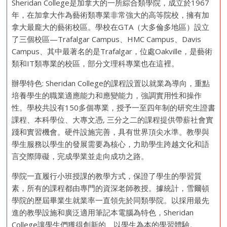
Sheridan College是加拿大的一所綜合類學院，成立於1967
年，在加拿大作為藝術類專業非常強大的高等院校，擁有加
拿大最龐大的藝術校區。學校在GTA（大多倫多地區）設立
了三個校區—Trafalgar Campus、HMC Campus、Davis
Campus、其中最著名的是Trafalgar，位處Oakville，是藝術
類和IT類專業的校區，部分文理科專業也在這裡。
辦學特色: Sheridan College的課程設置以就業為導向，重點
培養學生的職業適應能力和應變能力，強調實用性和操作
性。學校共設有150多個專業，授予一至四年制的研究生證書
課程、本科學位、大專文憑, 三分之二的課程提供帶薪社會實
踐和實習機會。硬件設施完善，具有世界頂尖水準。教學與
學生服務以學生的發展需要為核心，力助學生跨越文化和語
言交際障礙，完成學業並走向成功之路。
學院一直履行小班授課的教學方式，保證了學生的學習質
素，所有的課程都由專門的資深老師教授。據統計，雪爾頓
學院的歷屆畢業生就業率一直領先於同類學院。以採用最先
進的教學設施和廣泛適用筆記本電腦為特色，Sheridan
College讓學生們獲得創新的、以學生為本的學習體驗。