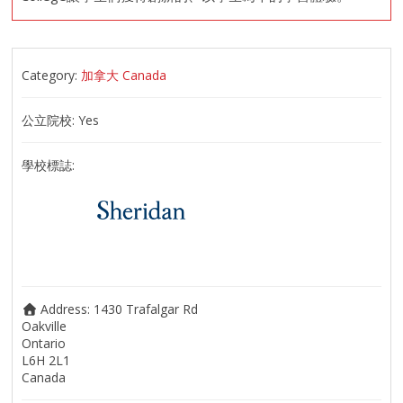
Category:
加拿大 Canada
公立院校:
Yes
學校標誌:
Address:
1430 Trafalgar Rd
Oakville
Ontario
L6H 2L1
Canada