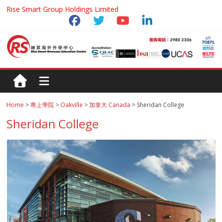
Rise Smart Group Holdings Limited
Home
>
專上學院
>
Oakville
>
加拿大 Canada
> Sheridan College
Sheridan College