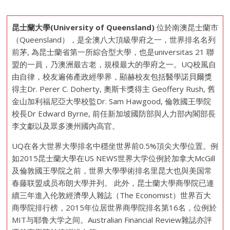
昆士蘭大學(University of Queensland)
位於南澳昆士蘭市
（Queensland），是全澳八大頂級學府之一，世界排名名列
前茅, 為昆士蘭省第一所綜合型大學，也是universitas 21 聯
盟的一員，乃澳洲最古老，規模最大的學府之一。UQ校風自
由自律，校友遍佈產政經學界，顯赫校友包括醫學諾貝爾獎
得主Dr. Perer C. Doherty, 奧斯卡獎得主 Geoffery Rush, 舊
金山加利福尼亞大學校監Dr. Sam Hawgood, 倫敦國王學院
校長Dr Edward Byrne, 前任新加坡國防部與人力部內閣部長
李文獻以及眾多澳州國內高官。
UQ在各大世界大學排名中穩坐世界前0.5%頂尖大學位置。例
如2015昆士蘭大學在US NEWS世界大学位例於加拿大McGill
及倫敦國王學院之前，世界大學學術排名里昆大也與美国常
春藤联盟成员布朗大學并列。 此外，昆士蘭大學商學院已連
續三年進入伦敦經濟學人雜誌（The Economist）世界百大
商學院排行榜，2015年位居世界商學院排名第16名，位例於
MIT与耶鲁大学之间。Australian Financial Review雜誌亦評