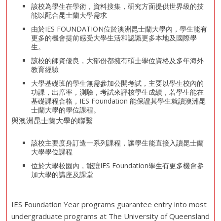
該校為學生在學術，資料搜集，研究方面提供世界級的技
能以配合昆士蘭大學需求
由於IES FOUNDATION位於澳洲昆士蘭大學內，學生能有
更多的機會提前感受大學生活和認識更多本地及國際學
生。
該校的師資優良，大部份都擁有碩士學位資格及多年海外
教育經驗
大學基礎班的學生無需參加公開考試，主要以學生校內的
功課，出席率，測驗，考試來評核學生成績，若學生能在
基礎課程合格，IES Foundation 能保證其學生就讀澳洲昆
士蘭大學的學位課程。
與澳洲昆士蘭大學的聯繫
該校主要度身訂造一系列課程，讓學生能直接入讀昆士蘭
大學學位課程
位於大學校園內，能讓IES Foundation學生有更多機會參
加大學的講座及課堂
IES Foundation Year programs guarantee entry into most
undergraduate programs at The University of Queensland