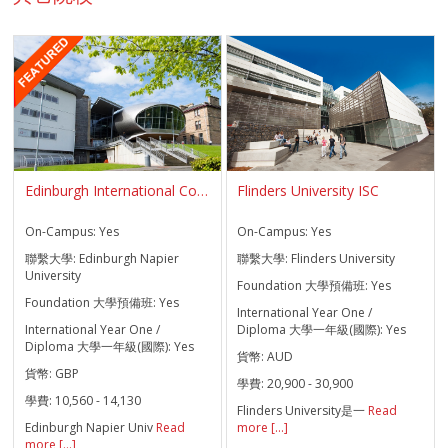
Edinburgh International College EIC
Flinders University ISC
On-Campus:
Yes
On-Campus:
Yes
聯繫大學:
Edinburgh Napier
聯繫大學:
Flinders University
University
Foundation 大學預備班:
Yes
Foundation 大學預備班:
Yes
International Year One /
International Year One /
Diploma 大學一年級(國際):
Yes
Diploma 大學一年級(國際):
Yes
貨幣:
AUD
貨幣:
GBP
學費:
20,900 - 30,900
學費:
10,560 - 14,130
Flinders University是一
Read
Edinburgh Napier Univ
Read
more [...]
more [...]