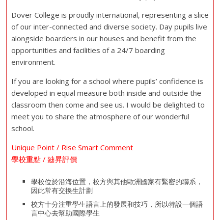
Dover College is proudly international, representing a slice
of our inter-connected and diverse society. Day pupils live
alongside boarders in our houses and benefit from the
opportunities and facilities of a 24/7 boarding
environment.
If you are looking for a school where pupils’ confidence is
developed in equal measure both inside and outside the
classroom then come and see us. I would be delighted to
meet you to share the atmosphere of our wonderful
school.
Unique Point / Rise Smart Comment
學校重點 / 廸昇評價
學校位於沿海位置，校方與其他歐洲國家有緊密的聯系，
因此常有交換生計劃
校方十分注重學生語言上的發展和技巧，所以特設一個語
言中心去幫助國際學生