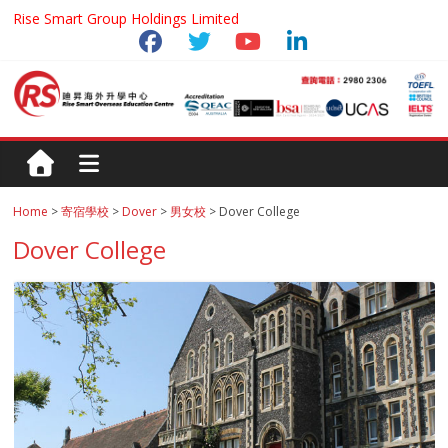
Rise Smart Group Holdings Limited
Home
>
寄宿學校
>
Dover
>
男女校
> Dover College
Dover College