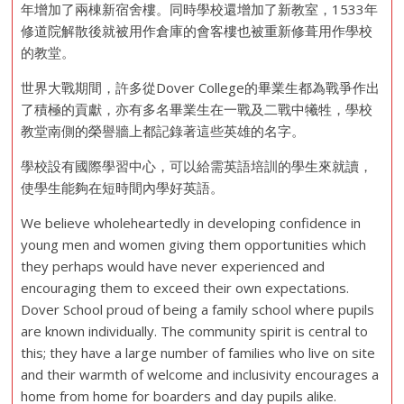
年增加了兩棟新宿舍樓。同時學校還增加了新教室，1533年
修道院解散後就被用作倉庫的會客樓也被重新修葺用作學校
的教堂。
世界大戰期間，許多從Dover College的畢業生都為戰爭作出
了積極的貢獻，亦有多名畢業生在一戰及二戰中犧牲，學校
教堂南側的榮譽牆上都記錄著這些英雄的名字。
學校設有國際學習中心，可以給需英語培訓的學生來就讀，
使學生能夠在短時間內學好英語。
We believe wholeheartedly in developing confidence in
young men and women giving them opportunities which
they perhaps would have never experienced and
encouraging them to exceed their own expectations.
Dover School proud of being a family school where pupils
are known individually. The community spirit is central to
this; they have a large number of families who live on site
and their warmth of welcome and inclusivity encourages a
home from home for boarders and day pupils alike.