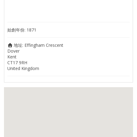
始創年份:
1871
地址:
Effingham Crescent
Dover
Kent
CT17 9RH
United Kingdom