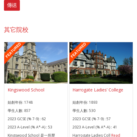
其它院校
Kingswood School
Harrogate Ladies’ College
始創年份:
1748
始創年份:
1893
學生人數:
857
學生人數:
530
2023 GCSE (% 7-9) :
62
2023 GCSE (% 7-9) :
57
2023 A-Level (% A*-A) :
53
2023 A-Level (% A*-A) :
41
Kingswood School 是一所歷
Harrogate Ladies Coll
Read