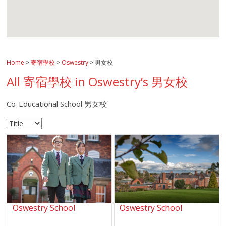
Home
>
寄宿學校
>
Oswestry
> 男女校
All 寄宿學校 in Oswestry’s 男女校
Co-Educational School 男女校
Oswestry School
Oswestry School