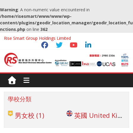
Warning
: A non-numeric value encountered in
/home/risesmart/www/www/wp-
content/plugins/geodir_location_manager/geodir_location_fu
nctions.php
on line
362
Rise Smart Group Holdings Limited
學校分類
男女校
(1)
英國 United Kingdom