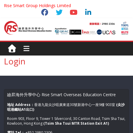
Rise Smart Group Holdings Limited
Login
廸昇海外升學中心 Rise Smart Overseas Education Centre
地址 Address：
香港九龍尖沙咀廣東道30號新港中心一座9樓 903室
(尖沙
咀港鐵站A1出口)
Room 903, Floor 9, Tower 1 Silvercord, 30 Canton Road, Tsim Sha Tsui,
Kowloon, Hong Kong
(Tsim Sha Tsui MTR Station Exit A1)
電話 Tel：
+852 2980 2306