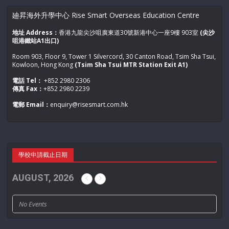
如需索取優惠碼，可與你的升學及移民顧問直接聯絡 ！
廸昇海外升學中心 Rise Smart Overseas Education Centre
【優惠詳情】
地址 Address：
香港九龍尖沙咀廣東道30號新港中心一座9樓 903室
(尖沙
截止日期：2023年6月30日
咀港鐵站A1出口)
最後出發日期：2023年12月31日
Room 903, Floor 9, Tower 1 Silvercord, 30 Canton Road, Tsim Sha Tsui,
Kowloon, Hong Kong
(Tsim Sha Tsui MTR Station Exit A1)
所有行程必須於2024年1月31日前完成
電話 Tel：
+852 2980 2306
每次預訂人數上限：4人
傳真 Fax：
+852 2980 2239
請注意受條款及細則約束
電郵 Email：
enquiry@risesmart.com.hk
把握機會作最後申請！2023年9月及2024年1月已全面開放申
請
免費評估及諮詢熱線：29802306 或 Whatsapp 55981976
學校申請截止日期
AUGUST, 2026
No Events