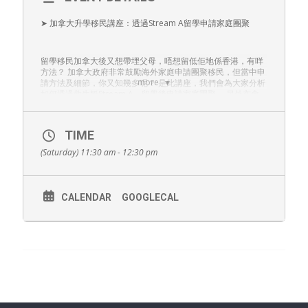
➤
加拿大升學移民講座：透過Stream A留學申請家庭團聚
留學移民加拿大後又想帶埋父母，唔想留低佢地係香港，有咩
方法？ 加拿大政府非常鼓勵海外家庭
申請團聚
移民，但當中申
more
請方法及細節，你又知幾多呢？ 是此講座，我們會為大家分析
如何
透過救生艇Stream A－留學後申請家庭團聚
，另外亦會
為大家分享加拿大最新留學資訊及精選課程。 由首席移民顧問
及加拿大升學簽證專家講解。一個講座，解答你們所有疑問。
座位有限，立即搶先登記！
TIME
(Saturday) 11:30 am - 12:30 pm
日期： 10月30 (星期六)
時間：上午11:30-12:30
地址： 九龍尖沙咀廣東道30號新港中心一座9樓903室 (尖沙咀
港鐵站A1出口)
CALENDAR
GOOGLECAL
講者：首席移民顧問 Ms Holiday Chung 加拿大升學及簽證專
家 Ms Venus Ng
登記方法：只接受預約登記出席 免費網上登記或電話留位
(Tel: 2980 2306)