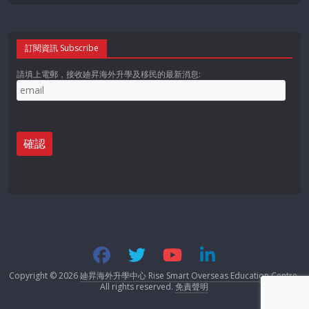
訂閱資訊 Subscribe
電郵
*
請填上電郵，接收廸昇海外升學及移民的最新消息:
申請者年齡
*
參加人數
預計移居年份
*
Copyright © 2026
廸昇海外升學中心 Rise Smart Overseas Education Centre
.
現時申請加拿大留學及簽證狀況
*
All rights reserved.
免責聲明