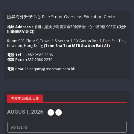
請填寫以下表格登記:
廸昇海外升學中心 Rise Smart Overseas Education Centre
地址 Address：
香港九龍尖沙咀廣東道30號新港中心一座9樓 903室
(尖沙
Fields marked with an
*
are required
咀港鐵站A1出口)
講座登記表格
Room 903, Floor 9, Tower 1 Silvercord, 30 Canton Road, Tsim Sha Tsui,
稱呼
*
Kowloon, Hong Kong
(Tsim Sha Tsui MTR Station Exit A1)
電話 Tel：
+852 2980 2306
傳真 Fax：
+852 2980 2239
姓氏
*
電郵 Email：
enquiry@risesmart.com.hk
名字
學校申請截止日期
AUGUST, 2026
No Events
聯絡電話
*