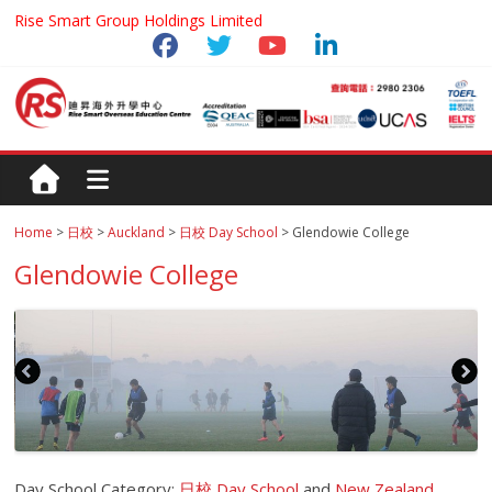
Rise Smart Group Holdings Limited
Home
>
日校
>
Auckland
>
日校 Day School
> Glendowie College
Glendowie College
Day School Category:
日校 Day School
and
New Zealand