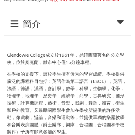
簡介
Glendowie College成立於1961年，是紐西蘭著名的公立學
校，位於奧克蘭，離市中心僅15分鐘車程。
在學校的支援下，該校學生擁有優秀的學習成績。學校提供
廣泛的課程科目包括：英語作為第二語言（ESOL），英語，
法語，德語，漢語，會計學，數學，科學，生物學，化學，
物理學，地理學，歷史學，經濟學，商學，古典研究，圖形
技術，計算機課程，藝術，音樂，戲劇，舞蹈，體育，衛生
和戶外教育。又鼓勵國際學生參加在學校所提供的許多活
動，像戲劇，辯論，音樂和運動等，並提供單獨的樂器教學
和音樂表演團體（爵士樂隊，樂隊，合唱團，合唱團和學校
製作）予所有願意參加的學生。