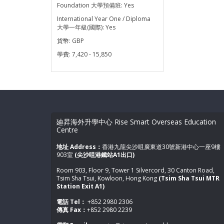
Foundation 大學預備班:
Yes
International Year One / Diploma
大學一年級(國際):
Yes
貨幣:
GBP
學費:
7,420 - 15,850
廸昇海外升學中心 Rise Smart Overseas Education
Centre
地址 Address：
香港九龍尖沙咀廣東道30號新港中心一座9樓
903室
(尖沙咀港鐵站A1出口)
Room 903, Floor 9, Tower 1 Silvercord, 30 Canton Road,
Tsim Sha Tsui, Kowloon, Hong Kong
(Tsim Sha Tsui MTR
Station Exit A1)
電話 Tel：
+852 2980 2306
傳真 Fax：
+852 2980 2239