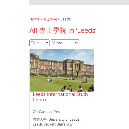
Home
>
專上學院
> Leeds
All 專上學院 in ‘Leeds’
Leeds International Study
Centre
On-Campus:
Yes
聯繫大學:
University of Leeds ,
Leeds Beckett University