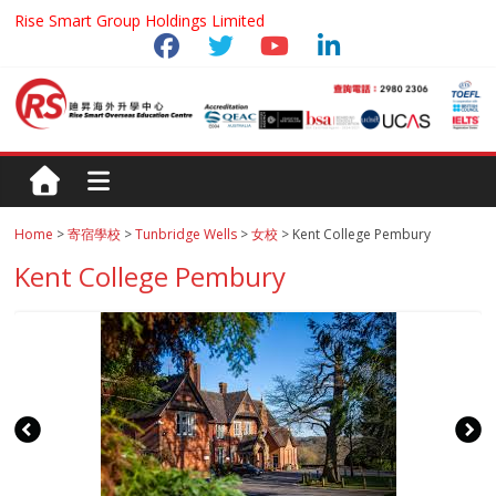
Rise Smart Group Holdings Limited
Home
>
寄宿學校
>
Tunbridge Wells
>
女校
> Kent College Pembury
Kent College Pembury