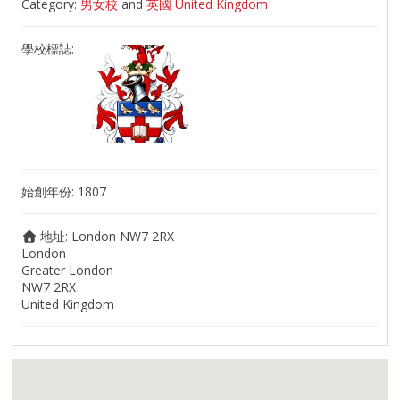
Category:
男女校
and
英國 United Kingdom
學校標誌:
始創年份:
1807
地址:
London NW7 2RX
London
Greater London
NW7 2RX
United Kingdom