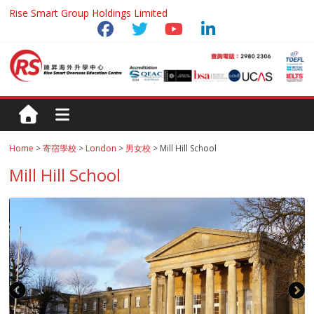
Rise Smart Group Holdings Limited
Home
>
寄宿學校
>
London
>
男女校
> Mill Hill School
Mill Hill School