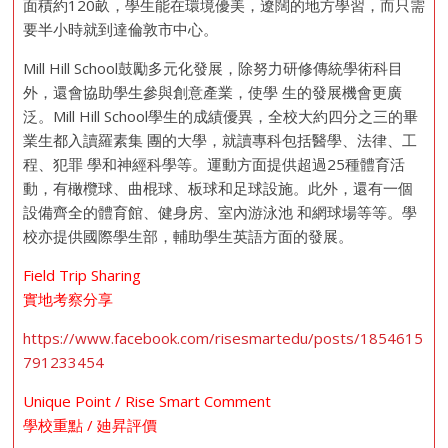
面積約120畝，學生能在環境優美，遼闊的地方學習，而只需
要半小時就到達倫敦市中心。
Mill Hill School鼓勵多元化發展，除努力研修傳統學術科目
外，還會協助學生參與創意產業，使學 生的發展機會更廣
泛。Mill Hill School學生的成績優異，全校大約四分之三的畢
業生都入讀羅素集 團的大學，就讀專科包括醫學、法律、工
程、犯罪 學和神經科學等。運動方面提供超過25種體育活
動，有橄欖球、曲棍球、板球和足球設施。此外，還有一個
設備齊全的體育館、健身房、室內游泳池 和網球場等等。學
校亦提供國際學生部，輔助學生英語方面的發展。
Field Trip Sharing
實地考察分享
https://www.facebook.com/risesmartedu/posts/1854615
791233454
Unique Point / Rise Smart Comment
學校重點 / 廸昇評價