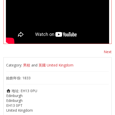
Next
Category:
男校
and
英國 United Kingdom
始創年份:
1833
地址:
EH13 0PU
Edinburgh
Edinburgh
EH13 0PT
United Kingdom