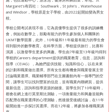
Margaret’s有四社： Southwark，St John’s，Waterhouse
and Windsor，學校原是女子學校，由2022起開始變為男女
校。
學校公開考試表現不俗，它為資優學生提供了很多的訓練機
會，例如在數學上，鼓勵有能力的學生參加個人和團隊的
UKMT數學競賽，此外，10年級和11年級最有能力的學生會
得到額外的數學教育。在科學方面，學校提供旅行，比賽和
演講，以激發學生更多的興趣。學生由7年級至13年級均得到
學校的Careers department提供的職業教育，信息，諮詢和
指導（CEIAG），為她們提供技能，知識和信心，以在未來
的計劃和職業做出選擇。所有女生都有機會與職業發展主管
討論職業選擇。職業輔導部門在主圖書館內有一個專門的空
間，讓學生可以找到豐富的信息，並有職業內聯網頁，提供
最新信息，諮詢和指導資源的鏈接。當學生到了10年級時，
都會在網上進行莫里斯比測驗，一項衡量能力和興趣並能夠
匹配潛在職業選擇的心理測驗，然後接受後續討論，在11年
級開始進一步探討其選擇。而在12年級，將參加各種職業講
座。