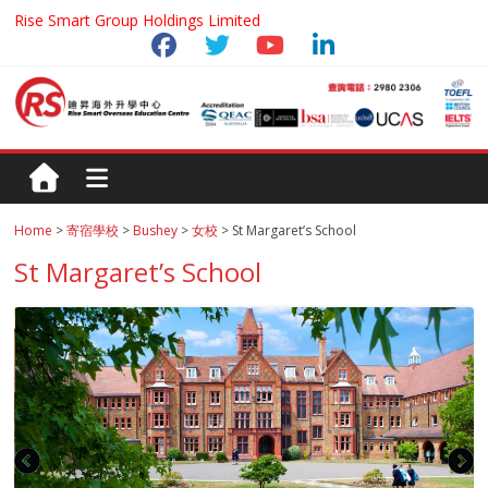
Rise Smart Group Holdings Limited
Home
>
寄宿學校
>
Bushey
>
女校
> St Margaret’s School
St Margaret’s School