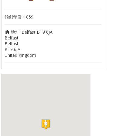
始創年份:
1859
地址:
Belfast BT9 6JA
Belfast
Belfast
BT9 6JA
United Kingdom