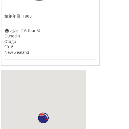
始創年份:
1863
地址:
2 Arthur St
Dunedin
Otago
9016
New Zealand