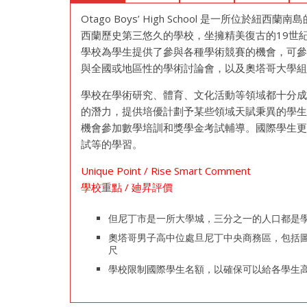
Otago Boys’ High School 是一所位於
西蘭歷史第三悠久的學校，坐擁精美復古的19世紀
學校為學生提供了參與各種學術競賽的機會，可
與全國或地區性的學術討論會，以及奧塔哥大學
學校在學術研究、體育、文化活動等領域都十分
的潛力，提供培優計劃予某些領域天賦秉異的學
機會參加數學培訓和獎學金考試輔導。國際學生更有
試等的學習。
Unique Point / Rise Smart Comment
學校重點 / 廸昇評價
但尼丁市是一所大學城，三分之一的人口都是
奧塔哥男子高中位處旦尼丁中央商務區，包括
尺
學校限制國際學生名額，以確保可以給各學生