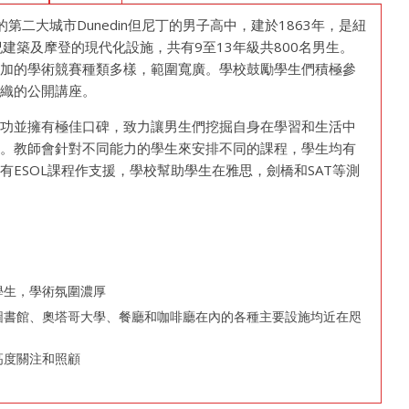
紐西蘭南島的第二大城市Dunedin但尼丁的男子高中，建於1863年，是紐
建築及摩登的現代化設施，共有9至13年級共800名男生。
參加的學術競賽種類多樣，範圍寬廣。學校鼓勵學生們積極參
組織的公開講座。
成功並擁有極佳口碑，致力讓男生們挖掘自身在學習和生活中
生。教師會針對不同能力的學生來安排不同的課程，學生均有
ESOL課程作支援，學校幫助學生在雅思，劍橋和SAT等測
學生，學術氛圍濃厚
圖書館、奧塔哥大學、餐廳和咖啡廳在內的各種主要設施均近在咫
高度關注和照顧