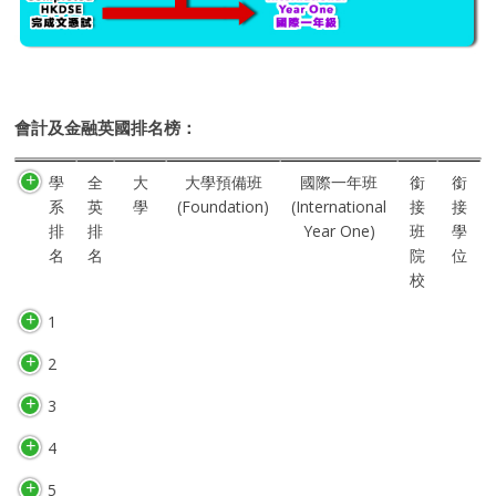
會計及金融英國排名榜：
學
全
大
大學預備班
國際一年班
銜
銜
系
英
學
(Foundation)
(International
接
接
排
排
Year One)
班
學
名
名
院
位
校
1
2
3
4
5