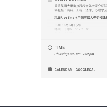
首選英國大學銜接課程會為大家介紹詳細分析英國4所大學： 
科包括：商科、工程、法律、心理學及科學，適
現跟Rise Smart申請英國大學銜接課程
日期：6月24日 (四)
時間：下午6：00 – 7：00
形式： ZOOM
講者：Mr. Louis Wong (Study Grou
預約電話：2980 2306
TIME
免費報名，敬請預約！
(Thursday) 6:00 pm - 7:00 pm
此講座會以Zoom形式網上進行
成功登記講座後，參加者會以電郵及Wh
請填寫以下表格登記出席講座：
CALENDAR
GOOGLECAL
Fields marked with an
*
are requi
(網上講座) 首選英
稱呼
*