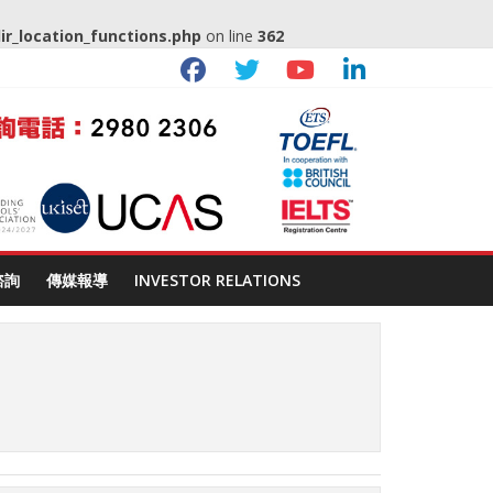
_location_functions.php
on line
362
諮詢
傳媒報導
INVESTOR RELATIONS