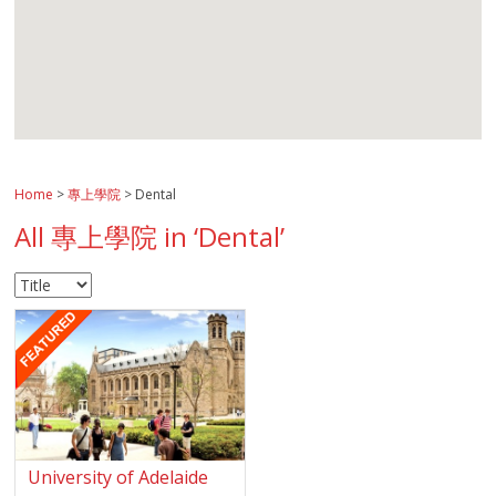
Home
>
專上學院
> Dental
All 專上學院 in ‘Dental’
University of Adelaide