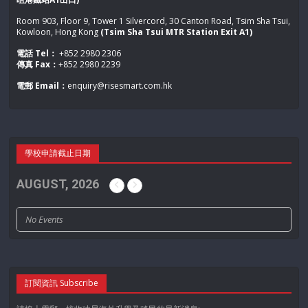
Room 903, Floor 9, Tower 1 Silvercord, 30 Canton Road, Tsim Sha Tsui,
Kowloon, Hong Kong
(Tsim Sha Tsui MTR Station Exit A1)
電話 Tel：
+852 2980 2306
傳真 Fax：
+852 2980 2239
電郵 Email：
enquiry@risesmart.com.hk
學校申請截止日期
AUGUST, 2026
No Events
訂閱資訊 Subscribe